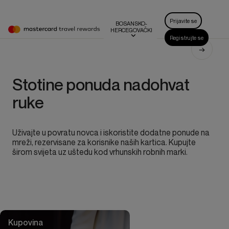
Select a language to change the web
Select a language to change the web
Prijavite se
BOSANSKO-
HERCEGOVAČKI
MASTERCARD TRAVEL REWARDS – HOME
Registrujte se
Stotine ponuda nadohvat
ruke
Uživajte u povratu novca i iskoristite dodatne ponude na
mreži, rezervisane za korisnike naših kartica. Kupujte
širom svijeta uz uštedu kod vrhunskih robnih marki.
Kupovina