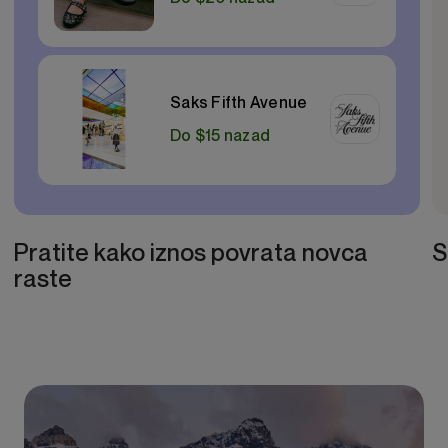
Saks Fifth Avenue
Do $15 nazad
Pratite kako iznos povrata novca
S
raste
Item
1
of
3