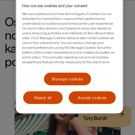
How we use cookies and your consent
We use cookies and similar technologies (‘Cookies’) on our
Ostvarivanje povrata
websites to improve them, measure their performance,
understand our audience and enhance the user experience.
On some sites, we also use Cookies to show ads based on
novca je lako. Povežite
users’ browsing activities and interests on the site and other
sites. Click ‘Manage Cookies’ below to learn what Cookies we
use on this site and why. You can always change your
karticu i uživajte u
consent preferences using the ‘Manage Cookies’ tool at the
bottom of the screen (available as a link instead of a button on
pogodnostima.
some sites). This includes rejecting some or all Cookies,
except those that are strictly necessary for the site to work.
Manage cookies
Reject all
Accept cookies
Tory Burch