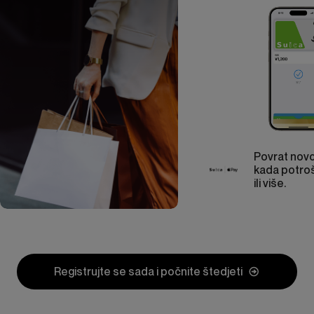
Povrat nov
kada potroš
ili više.
Item
1
Registrujte se sada i počnite štedjeti
of
6