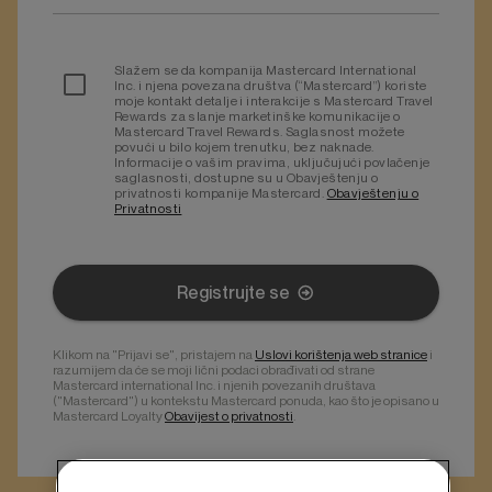
Slažem se da kompanija Mastercard International
Inc. i njena povezana društva (“Mastercard”) koriste
moje kontakt detalje i interakcije s Mastercard Travel
Rewards za slanje marketinške komunikacije o
Mastercard Travel Rewards. Saglasnost možete
povući u bilo kojem trenutku, bez naknade.
Informacije o vašim pravima, uključujući povlačenje
saglasnosti, dostupne su u Obavještenju o
privatnosti kompanije Mastercard.
Obavještenju o
Privatnosti
Registrujte se
Klikom na "Prijavi se", pristajem na
Uslovi korištenja web stranice
i
razumijem da će se moji lični podaci obrađivati od strane
Mastercard international Inc. i njenih povezanih društava
("Mastercard") u kontekstu Mastercard ponuda, kao što je opisano u
Mastercard Loyalty
Obavijest o privatnosti
.